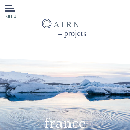
MENU
AIRN
projets
france
france