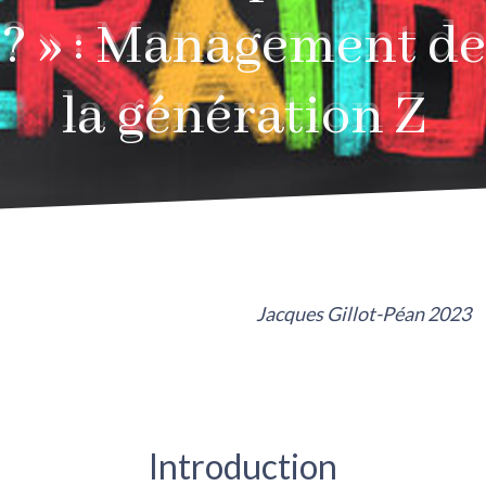
? » : Management de
? » : Management de
la génération Z
la génération Z
Jacques Gillot-Péan 2023
Introduction