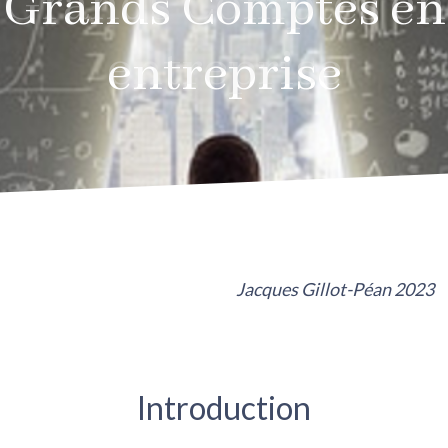
Grands Comptes en
Grands Comptes en
entreprise
entreprise
Jacques Gillot-Péan 2023
Introduction