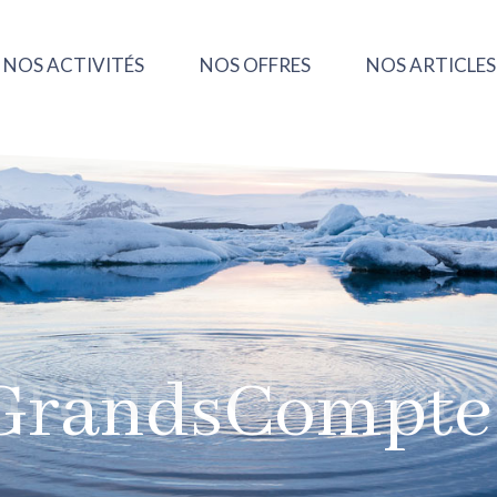
NOS ACTIVITÉS
NOS OFFRES
NOS ARTICLES
GrandsCompte
GrandsCompte