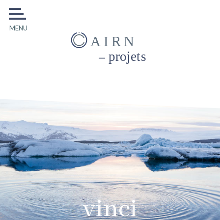
MENU
AIRN
projets
vinci
vinci